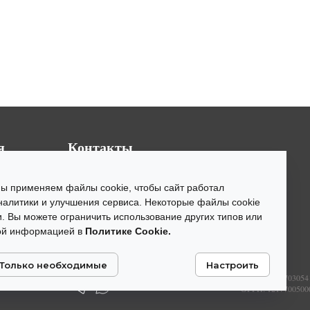
я
Контакты
123112, г. Москва, Пресненская
набережная д.12, эт. 67/3.
Мы применяем файлы cookie, чтобы сайт работал
ММДЦ "Москва Сити", "Башня
аналитики и улучшения сервиса. Некоторые файлы cookie
Федерация Восток".
. Вы можете ограничить использование других типов или
ной информацией в
Политике Cookie.
+ 7 (495) 797-11-17
+ 7 (903) 797-11-17
Только необходимые
Настроить
richestateglobal@gmail.com
ИНН: 9703054
ОГРН: 1217700500