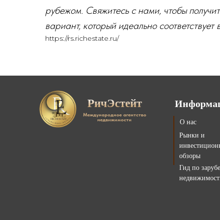
рубежом. Свяжитесь с нами, чтобы получ
вариант, который идеально соответствует
https://rs.richestate.ru/
РичЭстейт
Информа
Международное агентство
недвижимости
О нас
Рынки и
инвестицион
обзоры
Гид по заруб
недвижимост