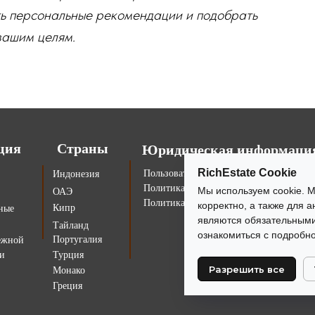
ить персональные рекомендации и подобрать
 вашим целям.
ция
Страны
Юридическая информаци
Пользовательское соглашение
Индонезия
RichEstate Cookie
Политика конфиденциальности
ОАЭ
Мы используем cookie. 
Политика cookies
корректно, а также для 
Кипр
ные
являются обязательными
Тайланд
ознакомиться с подроб
Португалия
ежной
и
Турция
Монако
Разрешить все
Греция