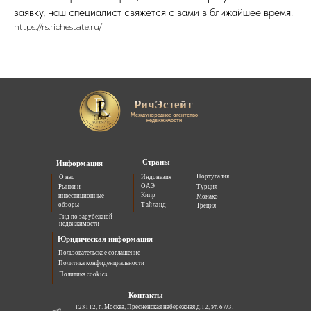
заявку, наш специалист свяжется с вами в ближайшее время.
https://rs.richestate.ru/
РичЭстейт
Международное агентство
недвижимости
Страны
Информация
Португалия
О нас
Индонезия
ОАЭ
Рынки и
Турция
Кипр
инвестиционные
Монако
обзоры
Тайланд
Греция
Гид по зарубежной
недвижимости
Юридическая информация
Пользовательское соглашение
Политика конфиденциальности
Политика cookies
Контакты
123112, г. Москва, Пресненская набережная д.12, эт. 67/3.