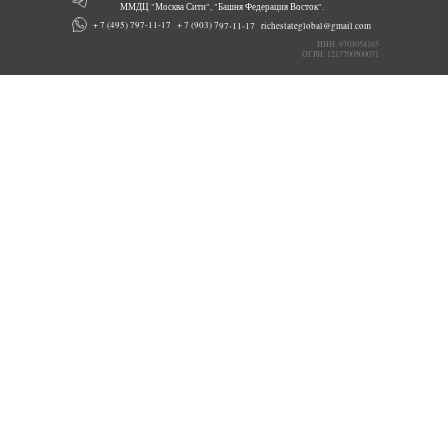
ММДЦ "Москва Сити", "Башня Федерация Восток".
+ 7 (903) 797-11-17
+ 7 (495) 797-11-17
richestateglobal@gmail.com
ИНН: 9703054165
ОГРН: 1217700500071