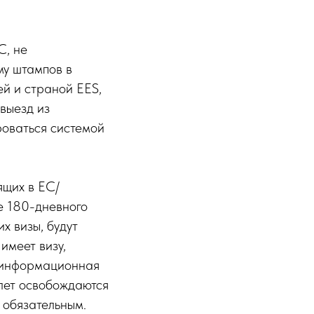
С, не
му штампов в
ей и страной EES,
выезд из
роваться системой
ящих в ЕС/
е 180-дневного
х визы, будут
имеет визу,
я информационная
 лет освобождаются
 обязательным.