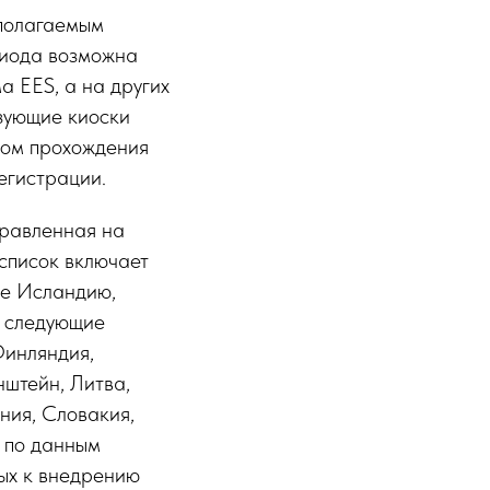
дполагаемым
риода возможна
а EES, а на других
ьзующие киоски
сом прохождения
егистрации.
правленная на
список включает
же Исландию,
т следующие
Финляндия,
нштейн, Литва,
ния, Словакия,
 по данным
вых к внедрению