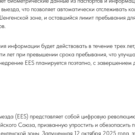
ет биометрические данные из паспортов и информац
 выезда, что позволяет автоматически отслеживать ко
Шенгенской зоне, и оставшийся лимит пребывания дл
ов.
я информации будет действовать в течение трех лет
ти лет при превышении срока пребывания, что улучша
Внедрение EES планируется поэтапно, с завершением 
ыезда (EES) представляет собой цифровую революцию
йского Союза, призванную упростить и обезопасить 
нгенской зоны. Запущенная 12 октября 2025 года, э