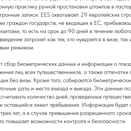
онную практику ручной простановки штампов в паспо
ронные записи. EES охватывает 29 европейских стра
ех граждан государств, не входящих в ЕС, прибывающ
зитами, то есть на срок до 90 дней в течение любог
ведение затронет как тех, кто нуждается в визе, так и
овым режимом.
ит сбор биометрических данных и информации о поез
ения лиц всех путешественников, а также отпечатки 
их без визы. Кроме того, собираются биометрически
 точные даты и места въезда и выезда. Эти данные по
считывать количество дней, проведенных путешестве
 и оставшийся лимит пребывания. Информация будет 
 трех лет, а в случае превышения разрешенного срок
 что повышает возможности контроля и безопасности.