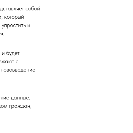
едставляет собой
, который
 упростить и
ы.
 и будет
зжают с
о нововведение
ские данные,
дом граждан,