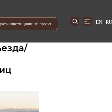
EN
R
рать инвестиционный проект
ъезда/
ниц