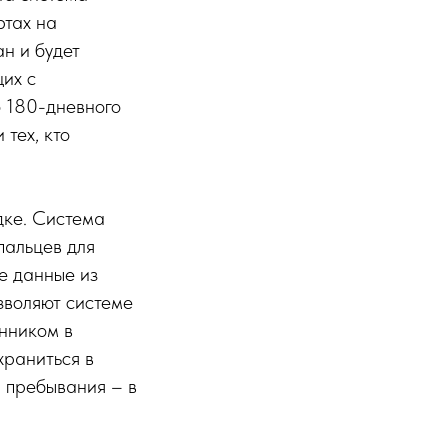
ртах на
н и будет
их с
о 180-дневного
 тех, кто
дке. Система
пальцев для
е данные из
зволяют системе
нником в
храниться в
а пребывания – в