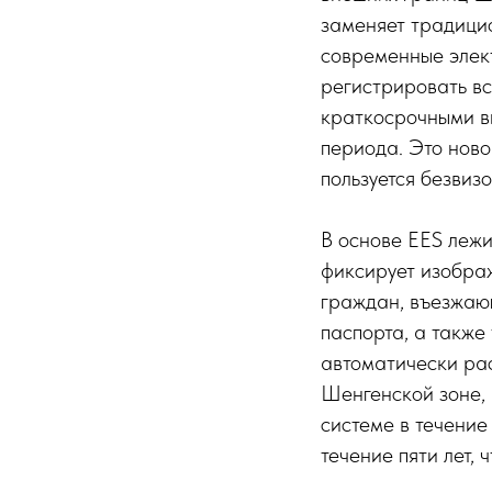
заменяет традици
современные элект
регистрировать вс
краткосрочными ви
периода. Это новов
пользуется безвиз
В основе EES леж
фиксирует изображ
граждан, въезжающ
паспорта, а также
автоматически рас
Шенгенской зоне,
системе в течение
течение пяти лет,