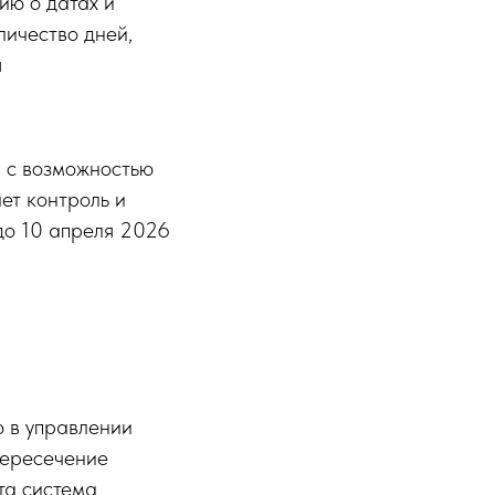
ию о датах и
личество дней,
я
, с возможностью
ет контроль и
до 10 апреля 2026
 в управлении
пересечение
та система