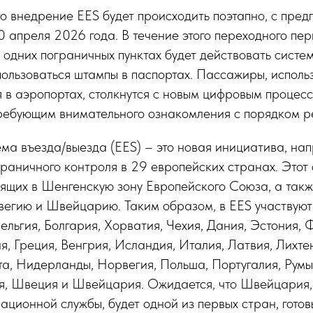
то внедрение EES будет происходить поэтапно, с пре
 апреля 2026 года. В течение этого переходного пе
а одних пограничных пунктах будет действовать систем
ользоваться штампы в паспортах. Пассажиры, испол
 в аэропортах, столкнутся с новым цифровым процес
требующим внимательного ознакомления с порядком р
ма въезда/выезда (EES) – это новая инициатива, на
аничного контроля в 29 европейских странах. Этот 
дящих в Шенгенскую зону Европейского Союза, а так
вегию и Швейцарию. Таким образом, в EES участвую
Бельгия, Болгария, Хорватия, Чехия, Дания, Эстония, 
, Греция, Венгрия, Исландия, Италия, Латвия, Лихте
а, Нидерланды, Норвегия, Польша, Португалия, Румы
я, Швеция и Швейцария. Ожидается, что Швейцария,
ционной службы, будет одной из первых стран, гото