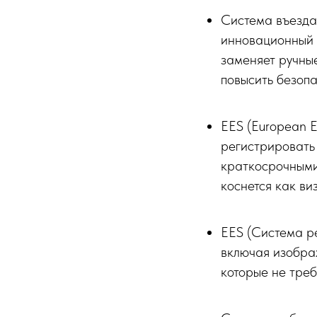
Система въезда/
инновационный 
заменяет ручные
повысить безоп
EES (European E
регистрировать 
краткосрочными
коснется как ви
EES (Система р
включая изображ
которые не треб