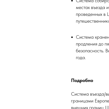
Система собира
местах въезда и
проведенных в 
путешественник
Система хранени
продления до пя
безопасность. 
года.
Подробно
Система въезда/в
границами Европе
внешних границ Ше