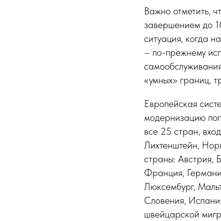
Важно отметить, ч
завершением до 10
ситуация, когда н
– по-прежнему исп
самообслуживания
«умных» границ, 
Европейская систе
модернизацию погр
все 25 стран, вхо
Лихтенштейн, Нор
страны: Австрия, 
Франция, Германия
Люксембург, Мальт
Словения, Испани
швейцарской мигра