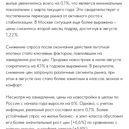
жилье увеличились всего на 0,1%, что является минимальным
показателем с марта текущего года. Это свидетельствует о
постепенном переходе рынка от активного роста к
стабилизации. В Москве ситуация еще более выражена –
цены снизились второй месяц подряд, достигнув в августе
1,22%.
Снижение спроса после окончания действия льготной
ипотеки стало ключевым фактором, повлиявшим на
замедление роста цен. Продажи новостроек в июле-августе
сократились на 43% в годовом выражении. В результате,
снижение цен затронуло различные сегменты рынка, при
этом в августе оно стало более заметным в классах эконом и
комфорт.
Несмотря на замедление, цены на новостройки в целом по
России с начала года выросли на 6%. Однако, с учетом
инфляции, реальный рост составил всего 0,7%. Более
устойчивый спрос на жилье бизнес- и элит-класса обусловил
его более значительный рост цен (+6,6%) по сравнению с
жильем эконом- и комфорт-класса (+5,9%).