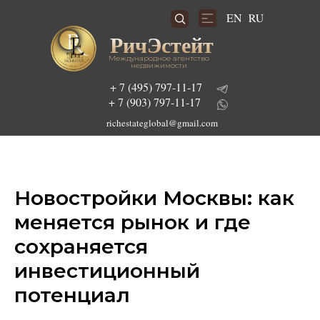
RU
EN
РичЭстейт
Международное агентство
недвижимости
+ 7 (495) 797-11-17
+ 7 (903) 797-11-17
richestateglobal@gmail.com
Подобрать инвестиционный проект
Новостройки Москвы: как
меняется рынок и где
сохраняется
инвестиционный
потенциал