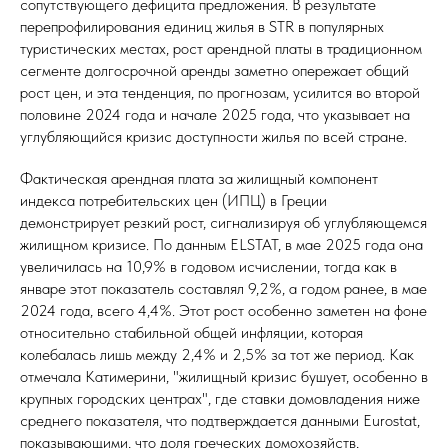
сопутствующего дефицита предложения. В результате
перепрофилирования единиц жилья в STR в популярных
туристических местах, рост арендной платы в традиционном
сегменте долгосрочной аренды заметно опережает общий
рост цен, и эта тенденция, по прогнозам, усилится во второй
половине 2024 года и начале 2025 года, что указывает на
углубляющийся кризис доступности жилья по всей стране.
Фактическая арендная плата за жилищный компонент
индекса потребительских цен (ИПЦ) в Греции
демонстрирует резкий рост, сигнализируя об углубляющемся
жилищном кризисе. По данным ELSTAT, в мае 2025 года она
увеличилась на 10,9% в годовом исчислении, тогда как в
январе этот показатель составлял 9,2%, а годом ранее, в мае
2024 года, всего 4,4%. Этот рост особенно заметен на фоне
относительно стабильной общей инфляции, которая
колебалась лишь между 2,4% и 2,5% за тот же период. Как
отмечала Катимерини, "жилищный кризис бушует, особенно в
крупных городских центрах", где ставки домовладения ниже
среднего показателя, что подтверждается данными Eurostat,
показывающими, что доля греческих домохозяйств,