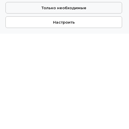
Только необходимые
Настроить
РичЭстейт
Международное агентство
недвижимости
Страны
Информация