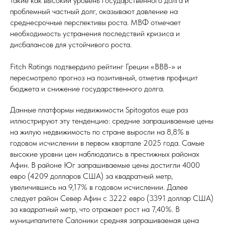
такие как высокий уровень государственного долга и
проблемный частный долг, оказывают давление на
среднесрочные перспективы роста. МВФ отмечает
необходимость устранения последствий кризиса и
дисбалансов для устойчивого роста.
Fitch Ratings подтвердило рейтинг Греции «BBB-» и
пересмотрело прогноз на позитивный, отметив профицит
бюджета и снижение государственного долга.
Данные платформы недвижимости Spitogatos еще раз
иллюстрируют эту тенденцию: средние запрашиваемые цены
на жилую недвижимость по стране выросли на 8,8% в
годовом исчислении в первом квартале 2025 года. Самые
высокие уровни цен наблюдались в престижных районах
Афин. В районе Юг запрашиваемые цены достигли 4000
евро (4209 долларов США) за квадратный метр,
увеличившись на 9,17% в годовом исчислении. Далее
следует район Север Афин с 3222 евро (3391 доллар США)
за квадратный метр, что отражает рост на 7,40%. В
муниципалитете Салоники средняя запрашиваемая цена