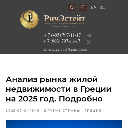
RU
EN
РичЭстейт
Международное агентство
недвижимости
+ 7 (495) 797-11-17
+ 7 (903) 797-11-17
richestateglobal@gmail.com
Подобрать инвестиционный проект
Анализ рынка жилой
недвижимости в Греции
на 2025 год. Подробно
2025-07-04 16:19
ДРУГИЕ СТРАНЫ
ГРЕЦИЯ