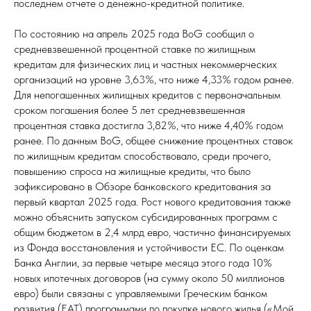
последнем отчете о денежно-кредитной политике.
По состоянию на апрель 2025 года BoG сообщил о
средневзвешенной процентной ставке по жилищным
кредитам для физических лиц и частных некоммерческих
организаций на уровне 3,63%, что ниже 4,33% годом ранее.
Для непогашенных жилищных кредитов с первоначальным
сроком погашения более 5 лет средневзвешенная
процентная ставка достигла 3,82%, что ниже 4,40% годом
ранее. По данным BoG, общее снижение процентных ставок
по жилищным кредитам способствовало, среди прочего,
повышению спроса на жилищные кредиты, что было
зафиксировано в Обзоре банковского кредитования за
первый квартал 2025 года. Рост нового кредитования также
можно объяснить запуском субсидированных программ с
общим бюджетом в 2,4 млрд евро, частично финансируемых
из Фонда восстановления и устойчивости ЕС. По оценкам
Банка Англии, за первые четыре месяца этого года 10%
новых ипотечных договоров (на сумму около 50 миллионов
евро) были связаны с управляемыми Греческим банком
развития (EAT) программами по покупке нового жилья («Мой