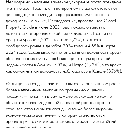
Несмотря на недавнее заметное ускорение роста арендной
платы по всей Греции, они по-прежнему в целом отстают от
цен продаж, что приводит к продолжающемуся сжатию
доходности на рынке. Исследование, проведенное Global
Property Guide в июне 2025 года, показало валовую
доходность от аренды жилой недвижимости в Греции на
среднем уровне 4,50%, что ниже 4,73%, о которых
сообщалось ранее в декабре 2024 года, и 4,85% в марте
2024 года. Самая высокая потенциальная доходность среди
обследованных субрынков была оценена для арендной
недвижимости в Афинах (5,03%) и Патре (4,72%), в то время
как самая низкая доходность наблюдалась в Кавале (3,76%).
«Хотя цены аренды значительно выросли, они в целом росли
более медленными темпами по сравнению с ценами
продаж», — пояснили в Savills. «Это расхождение можно
объяснить более медленной передачей роста затрат на
строительство на рынок аренды, а также более широким
экономическим давлением, с которым сталкиваются
арендаторы, таким как рост стоимости жизни и застойный
рост заработной платы».