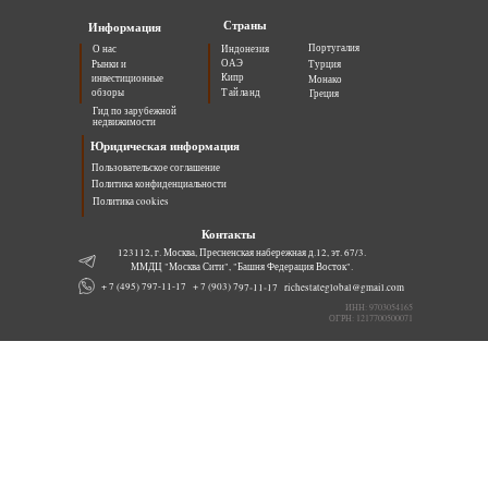
Страны
Информация
Португалия
О нас
Индонезия
ОАЭ
Рынки и
Турция
Кипр
инвестиционные
Монако
обзоры
Тайланд
Греция
Гид по зарубежной
недвижимости
Юридическая информация
Пользовательское соглашение
Политика конфиденциальности
Политика cookies
Контакты
123112, г. Москва, Пресненская набережная д.12, эт. 67/3.
ММДЦ "Москва Сити", "Башня Федерация Восток".
+ 7 (903) 797-11-17
+ 7 (495) 797-11-17
richestateglobal@gmail.com
ИНН: 9703054165
ОГРН: 1217700500071