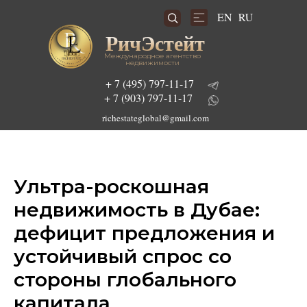
RU
EN
РичЭстейт
Международное агентство
недвижимости
+ 7 (495) 797-11-17
+ 7 (903) 797-11-17
richestateglobal@gmail.com
Ультра-роскошная
Подобрать инвестиционный проект
недвижимость в Дубае:
дефицит предложения и
устойчивый спрос со
стороны глобального
капитала