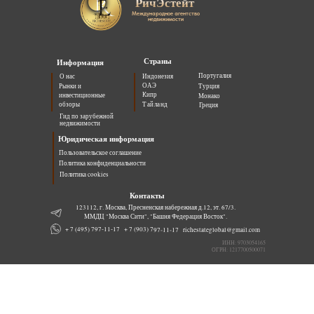
РичЭстейт
Международное агентство
недвижимости
Страны
Информация
Португалия
О нас
Индонезия
ОАЭ
Рынки и
Турция
Кипр
инвестиционные
Монако
обзоры
Тайланд
Греция
Гид по зарубежной
недвижимости
Юридическая информация
Пользовательское соглашение
Политика конфиденциальности
Политика cookies
Контакты
123112, г. Москва, Пресненская набережная д.12, эт. 67/3.
ММДЦ "Москва Сити", "Башня Федерация Восток".
+ 7 (903) 797-11-17
+ 7 (495) 797-11-17
richestateglobal@gmail.com
ИНН: 9703054165
ОГРН: 1217700500071