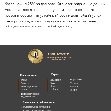
более чем на 25% за два года. Ключевой задачей на данный
момент является продление туристического сезона, что
позволит обеспечить устойчивый рост и дальнейший успех
сектора за пределами традиционных 'пиковых' месяцев.
https://www.news.cyprus-property-buyers.com/
РичЭстейт
Международное агентство
недвижимости
Страны
Информация
Португалия
О нас
Индонезия
ОАЭ
Рынки и
Турция
Кипр
инвестиционные
Монако
обзоры
Тайланд
Греция
Гид по зарубежной
недвижимости
Юридическая информация
Пользовательское соглашение
Политика конфиденциальности