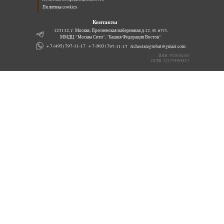
Политика cookies
Контакты
123112, г. Москва, Пресненская набережная д.12, эт. 67/3.
ММДЦ "Москва Сити", "Башня Федерация Восток".
+ 7 (903) 797-11-17
+ 7 (495) 797-11-17
richestateglobal@gmail.com
ИНН: 9703054165
ОГРН: 1217700500071