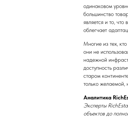
одинаковом уровне
большинство товар
является и то, что
облегчает адаптац
Многие из тех, кт
они не использова
надежной инфрастр
доступность разли
старом континенте
только желаемой, 
Аналитика RichEs
Эксперты RichEsta
объектов до полн