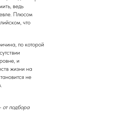
ить, ведь
шевле. Плюсом
глийском, что
ричина, по которой
сутствии
ровне, и
еств жизни на
становится не
.
— от подбора