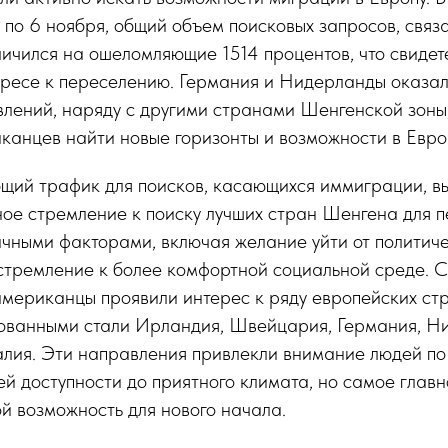
5 по 6 ноября, общий объем поисковых запросов, связ
ичился на ошеломляющие 1514 процентов, что свидете
ересе к переселению. Германия и Нидерланды оказал
лений, наряду с другими странами Шенгенской зоны,
канцев найти новые горизонты и возможности в Евро
бщий трафик для поисков, касающихся иммиграции, в
вное стремление к поиску лучших стран Шенгена для
ичными факторами, включая желание уйти от политич
 стремление к более комфортной социальной среде. 
 американцы проявили интерес к ряду европейских ст
ованными стали Ирландия, Швейцария, Германия, Н
алия. Эти направления привлекли внимание людей п
ей доступности до приятного климата, но самое глав
й возможность для нового начала.