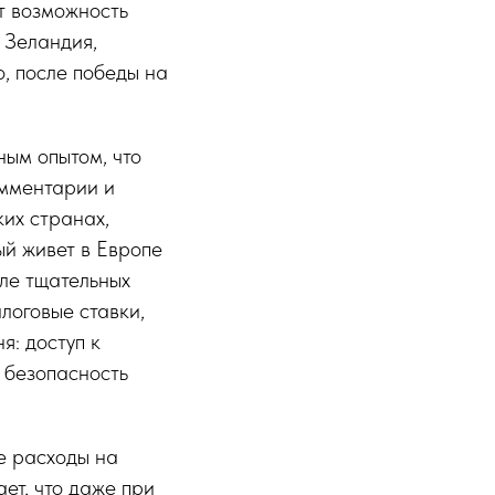
т возможность
 Зеландия,
, после победы на
ным опытом, что
омментарии и
ких странах,
рый живет в Европе
сле тщательных
логовые ставки,
я: доступ к
 безопасность
е расходы на
ет, что даже при