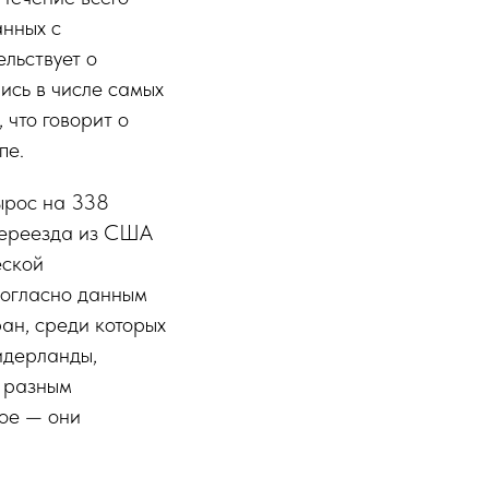
анных с
льствует о
ись в числе самых
 что говорит о
пе.
ырос на 338
 переезда из США
еской
Согласно данным
ран, среди которых
идерланды,
о разным
ное — они