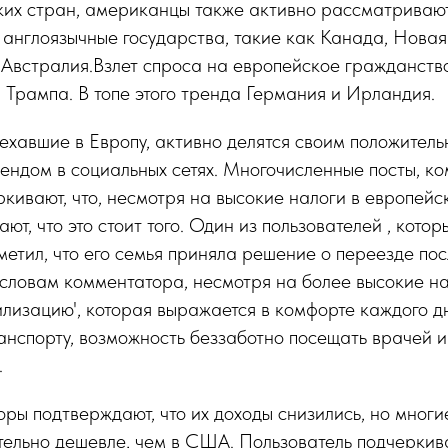
их стран, американцы также активно рассматриваю
 англоязычные государства, такие как Канада, Новая
Австралия.Взлет спроса на европейское гражданство
Трампа. В топе этого тренда Германия и Ирландия.
хавшие в Европу, активно делятся своим положитель
ендом в социальных сетях. Многочисленные посты, к
кивают, что, несмотря на высокие налоги в европейс
ают, что это стоит того. Один из пользователей , кото
тметил, что его семья приняла решение о переезде по
словам комментатора, несмотря на более высокие на
илизацию', которая выражается в комфорте каждого дн
нспорту, возможность беззаботно посещать врачей и
.
ры подтверждают, что их доходы снизились, но многи
тельно дешевле, чем в США. Пользователь подчеркива