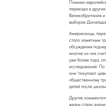
Помимо европейск
переезда в другие
Великобритания и 
выборах Дональда 
Американцы, перее
стало заметным тр
обсуждения подчер
многие из них счит
уже более года, о
исследований. По 
они 'покупают цив
общественному тра
детей после школы
Другие комментато
жизнь стали значи