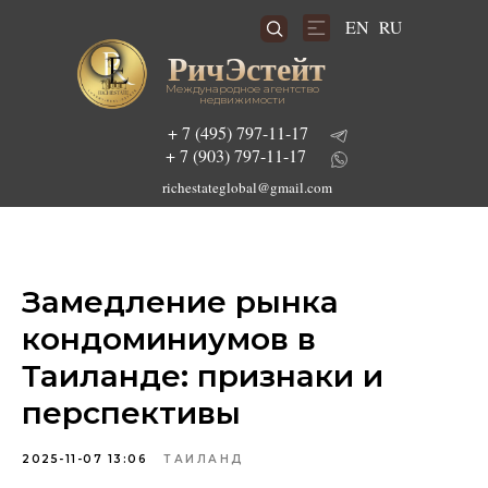
RU
EN
РичЭстейт
Международное агентство
недвижимости
+ 7 (495) 797-11-17
+ 7 (903) 797-11-17
richestateglobal@gmail.com
Подобрать инвестиционный проект
Замедление рынка
кондоминиумов в
Таиланде: признаки и
перспективы
2025-11-07 13:06
ТАИЛАНД