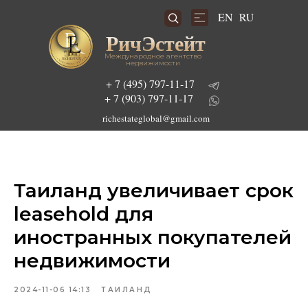
RU
EN
РичЭстейт
Международное агентство
недвижимости
+ 7 (495) 797-11-17
+ 7 (903) 797-11-17
richestateglobal@gmail.com
Подобрать инвестиционный проект
Таиланд увеличивает срок
leasehold для
иностранных покупателей
недвижимости
2024-11-06 14:13
ТАИЛАНД