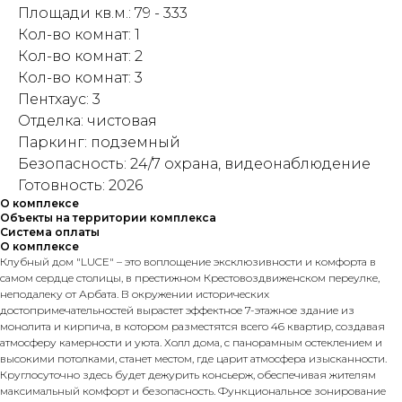
Площади кв.м.: 79 - 333
Кол-во комнат: 1
Кол-во комнат: 2
Кол-во комнат: 3
Пентхаус: 3
Отделка: чистовая
Паркинг: подземный
Безопасность: 24/7 охрана, видеонаблюдение
Готовность: 2026
О комплексе
Объекты на территории комплекса
Система оплаты
О комплексе
Клубный дом "LUCE" – это воплощение эксклюзивности и комфорта в
самом сердце столицы, в престижном Крестовоздвиженском переулке,
неподалеку от Арбата. В окружении исторических
достопримечательностей вырастет эффектное 7-этажное здание из
монолита и кирпича, в котором разместятся всего 46 квартир, создавая
атмосферу камерности и уюта. Холл дома, с панорамным остеклением и
высокими потолками, станет местом, где царит атмосфера изысканности.
Круглосуточно здесь будет дежурить консьерж, обеспечивая жителям
максимальный комфорт и безопасность. Функциональное зонирование