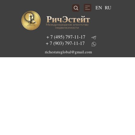
RU
EN
РичЭстейт
Международное агентство
недвижимости
+ 7 (495) 797-11-17
+ 7 (903) 797-11-17
richestateglobal@gmail.com
Подобрать инвестиционный проект