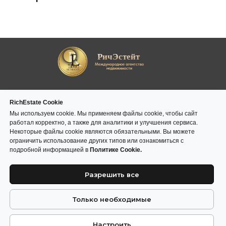
РичЭстейт
Международное агентство
недвижимости
Страны
Информация
RichEstate Cookie
Португалия
О нас
Индонезия
Мы используем cookie. Мы применяем файлы cookie, чтобы сайт
ОАЭ
Рынки и
Турция
работал корректно, а также для аналитики и улучшения сервиса.
Кипр
инвестиционные
Монако
обзоры
Тайланд
Греция
Некоторые файлы cookie являются обязательными. Вы можете
Гид по зарубежной
ограничить использование других типов или ознакомиться с
недвижимости
подробной информацией в
Политике Cookie.
Юридическая информация
Пользовательское соглашение
Политика конфиденциальности
Разрешить все
Политика cookies
Контакты
Только необходимые
123112, г. Москва, Пресненская набережная д.12, эт. 67/3.
ММДЦ "Москва Сити", "Башня Федерация Восток".
+ 7 (903) 797-11-17
+ 7 (495) 797-11-17
richestateglobal@gmail.com
Настроить