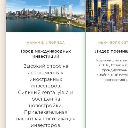
МАЙАМИ, ФЛОРИДА
НЬЮ- ЙОРК СИ
Город международных
Лидер премиа
инвестиций
Крупнейший и ли
США. Доступ к 
Высокий спрос на
брендированны
апартаменты у
Стабильный поток
иностранных
корпоративны
инвесторов.
Cильный rental yield и
рост цен на
новостройки.
Привлекательная
налоговая политика для
инвесторов.