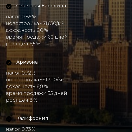
Северная Каролина
налог 0,85 %
новостройка ~$1 650/м²
доходность 6,0 %
время продажи 60 дней
рост цен 6,5 %
Аризона
налог 0,72 %
новостройка ~$1 700/м²
доходность 6,8 %
время продажи 55 дней
рост цен 8 %
Калифорния
налог 0,73 %