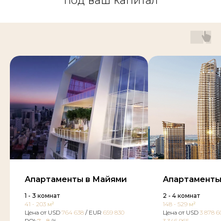
под ваш капитал
Апартаменты в Майями
Апартаменты
1 - 3
комнат
2 - 4 комнат
41 - 203
м²
148 - 529
м²
Цена от USD
764 638
/ EUR
659 830
Цена от USD
3 878 6
ROI:
7 - 8
%
3 346 965