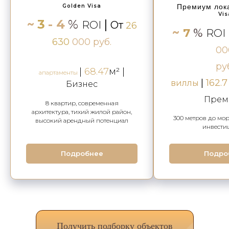
Golden Visa
Премиум лок
Vis
~
3
- 4
%
|
ROI
От
26
~
7
%
ROI
630
000 руб.
00
ру
|
68.47
м²
|
апартаменты
|
162.7
виллы
Бизнес
Прем
8 квартир, современная
архитектура, тихий жилой район,
300 метров до мо
высокий арендный потенциал
инвести
Подробнее
Подро
Получить подборку объектов